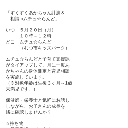
「すくすくあかちゃん計測＆
相談inムチュ☆らんど」
いつ ５月２０日（月）
１０時～１２時
どこ ムチュ☆らんど
（むつ市キッズパーク）
ムチュ☆らんどと子育て支援課
がタイアップして、月に一度あ
かちゃんの身体測定と育児相談
を実施しています。
（※対象年齢は生後３ヶ月～1歳
未満児です。）
保健師・栄養士と気軽にお話し
しながら、お子さんの成長を一
緒に確認しませんか？
☆持ち物