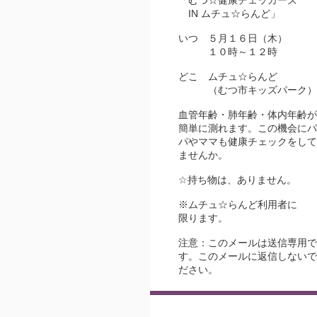
「むつ☆健康チェッカーズ
IN ムチュ☆らんど」
いつ ５月１６日（木）
１０時～１２時
どこ ムチュ☆らんど
（むつ市キッズパーク）
血管年齢・肺年齢・体内年齢が
簡単に測れます。この機会にパ
パやママも健康チェックをして
ませんか。
☆持ち物は、ありません。
※ムチュ☆らんど利用者に
限ります。
注意：このメールは送信専用で
す。このメールに返信しないで
ださい。