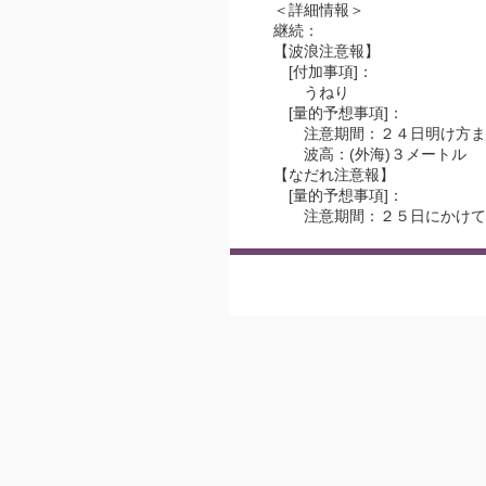
＜詳細情報＞
継続：
【波浪注意報】
[付加事項]：
うねり
[量的予想事項]：
注意期間：２４日明け方ま
波高：(外海)３メートル
【なだれ注意報】
[量的予想事項]：
注意期間：２５日にかけて