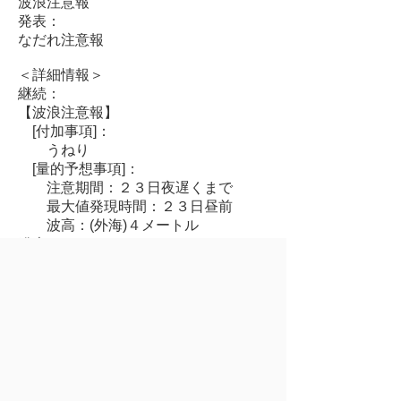
波浪注意報
発表：
なだれ注意報
＜詳細情報＞
継続：
【波浪注意報】
[付加事項]：
うねり
[量的予想事項]：
注意期間：２３日夜遅くまで
最大値発現時間：２３日昼前
波高：(外海)４メートル
発表：
【なだれ注意報】
[量的予想事項]：
注意期間：２５日にかけて 以後
も続く
©2015, Mutsu city. All Rights Reserved.