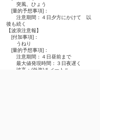
突風、ひょう
[量的予想事項]：
注意期間：４日夕方にかけて 以
後も続く
【波浪注意報】
[付加事項]：
うねり
[量的予想事項]：
注意期間：４日昼前まで
最大値発現時間：３日夜遅く
波高：(外海)５メートル
【着雪注意報】
[量的予想事項]：
注意期間：４日明け方まで
発表：
【濃霧注意報】
[量的予想事項]：
注意期間：３日夜のはじめ頃から
４日明け方まで
視程：(陸上)１００メートル以下
【なだれ注意報】