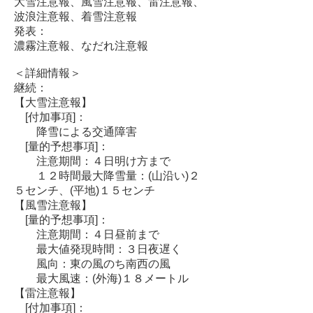
大雪注意報、風雪注意報、雷注意報、
波浪注意報、着雪注意報
発表：
濃霧注意報、なだれ注意報
＜詳細情報＞
継続：
【大雪注意報】
[付加事項]：
降雪による交通障害
[量的予想事項]：
注意期間：４日明け方まで
１２時間最大降雪量：(山沿い)２
５センチ、(平地)１５センチ
【風雪注意報】
[量的予想事項]：
注意期間：４日昼前まで
最大値発現時間：３日夜遅く
風向：東の風のち南西の風
最大風速：(外海)１８メートル
【雷注意報】
[付加事項]：