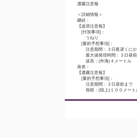
濃霧注意報
＜詳細情報＞
継続：
【波浪注意報】
[付加事項]：
うねり
[量的予想事項]：
注意期間：３日夜遅くにか
最大値発現時間：３日昼前
波高：(外海)４メートル
発表：
【濃霧注意報】
[量的予想事項]：
注意期間：３日昼前まで
視程：(陸上)１００メート