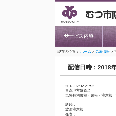
サービス内容
現在の位置：
ホーム
>
気象情報
>
配信日時：2018年
2018/02/02 21:52
青森地方気象台
気象特別警報・警報・注意報（
継続：
波浪注意報
発表：