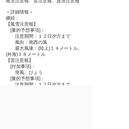
風雪注意報、雷注意報、波浪注意報
＜詳細情報＞
継続：
【風雪注意報】
[量的予想事項]：
注意期間：１２日夕方まで
風向：南西の風
最大風速：(陸上)１４メートル、
(外海)１８メートル
【雷注意報】
[付加事項]：
突風、ひょう
[量的予想事項]：
注意期間：１２日夕方まで
【波浪注意報】
[量的予想事項]：
注意期間：１２日夕方まで
波高：(陸奥湾)１．５メートル、
(外海)３メートル