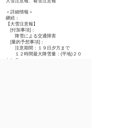
大雪注意報、着雪注意報
＜詳細情報＞
継続：
【大雪注意報】
[付加事項]：
降雪による交通障害
[量的予想事項]：
注意期間：１９日夕方まで
１２時間最大降雪量：(平地)２０
センチ
【着雪注意報】
[量的予想事項]：
注意期間：１９日夕方まで
©2015, Mutsu city. All Rights Reserved.
前のページへ
ページの先頭へ