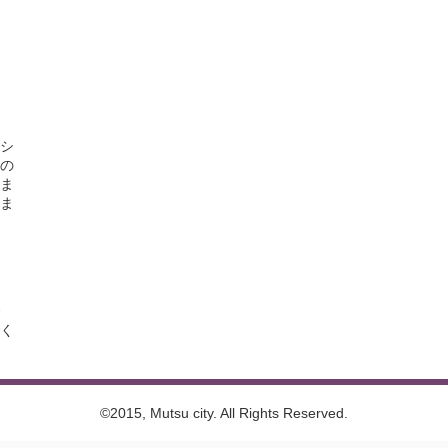
シ
の
ま
ま
く
©2015, Mutsu city. All Rights Reserved.