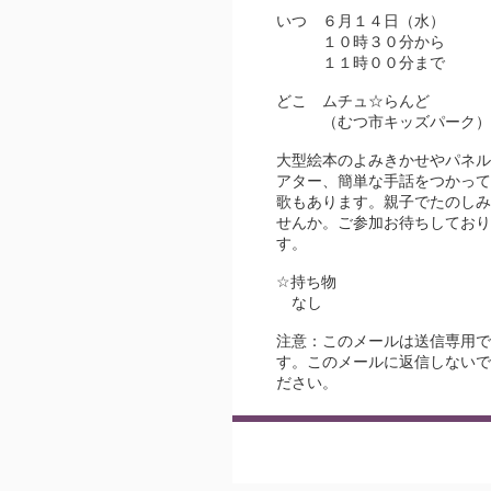
いつ ６月１４日（水）
１０時３０分から
１１時００分まで
どこ ムチュ☆らんど
（むつ市キッズパーク）
大型絵本のよみきかせやパネル
アター、簡単な手話をつかって
歌もあります。親子でたのしみ
せんか。ご参加お待ちしており
す。
☆持ち物
なし
注意：このメールは送信専用で
す。このメールに返信しないで
ださい。