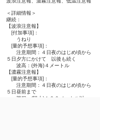
波浪注意報、濃霧注意報、低温注意報
＜詳細情報＞
継続：
【波浪注意報】
[付加事項]：
うねり
[量的予想事項]：
注意期間：４日夜のはじめ頃から
５日夕方にかけて 以後も続く
波高：(外海)４メートル
【濃霧注意報】
[量的予想事項]：
注意期間：４日夜のはじめ頃から
５日昼前まで
視程：(陸上)１００メートル以
下、(陸奥湾)５００メートル以下、(外
海)５００メートル以下
【低温注意報】
[量的予想事項]：
注意期間：６日まで