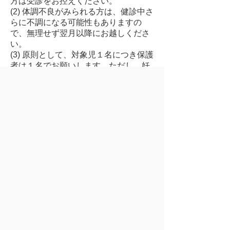
方は受診をお控えください。
(2) 体調不良がみられる方は、健診中さ
らに不調になる可能性もありますの
で、無理せず翌月以降にお越しくださ
い。
(3) 原則として、対象児１名につき保護
者は１名でお願いします。ただし、妊
婦さんや兄弟姉妹の預け先がない等の
やむを得ない場合は事前にご相談くだ
さい。
(4) 健診当日は可能な限りでマスクの着
用をお願いします。
※体調不良や、健診日に都合が悪い場
合には、お手数ですが下記問い合わせ
先へご連絡をお願いいたします。
※感染が大きく拡大している場合に
は、一時的に場面に応じた適切なマス
クの着用を広く呼びかけるなど、より
強い感染症対策を求めることがありま
す。
お問い合わせ 子育て支援課 22-