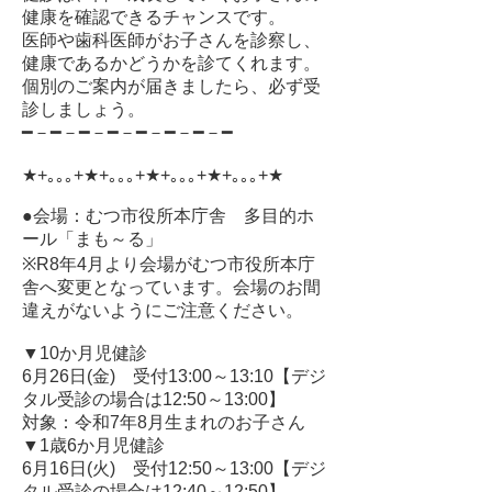
健康を確認できるチャンスです。
医師や歯科医師がお子さんを診察し、
健康であるかどうかを診てくれます。
個別のご案内が届きましたら、必ず受
診しましょう。
━－━－━－━－━－━－━－━
★+｡｡｡+★+｡｡｡+★+｡｡｡+★+｡｡｡+★
●会場：むつ市役所本庁舎 多目的ホ
ール「まも～る」
※R8年4月より会場がむつ市役所本庁
舎へ変更となっています。会場のお間
違えがないようにご注意ください。
▼10か月児健診
6月26日(金) 受付13:00～13:10【デジ
タル受診の場合は12:50～13:00】
対象：令和7年8月生まれのお子さん
▼1歳6か月児健診
6月16日(火) 受付12:50～13:00【デジ
タル受診の場合は12:40～12:50】