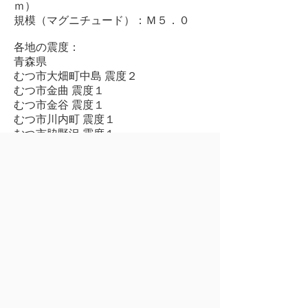
ｍ）
規模（マグニチュード）：Ｍ５．０
各地の震度：
青森県
むつ市大畑町中島 震度２
むつ市金曲 震度１
むつ市金谷 震度１
むつ市川内町 震度１
むつ市脇野沢 震度１
この地震による津波の心配はありませ
ん。
©2015, Mutsu city. All Rights Reserved.
前のページへ
ページの先頭へ