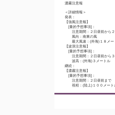
濃霧注意報
＜詳細情報＞
発表：
【強風注意報】
[量的予想事項]：
注意期間：２日昼前から２
風向：南東の風
最大風速：(外海)１８メー
【波浪注意報】
[量的予想事項]：
注意期間：２日昼前から３日
波高：(外海)３メートル
継続：
【濃霧注意報】
[量的予想事項]：
注意期間：２日昼前まで
視程：(陸上)１００メートル