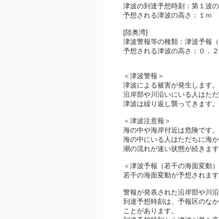
津波の到達予想時刻：第１波の
予想される津波の高さ：１ｍ
[陸奥湾]
津波警報等の種類：津波予報（
予想される津波の高さ：０．２
＜津波警報＞
津波による被害が発生します。
沿岸部や川沿いにいる人はただ
津波は繰り返し襲ってきます。
＜津波注意報＞
海の中や海岸付近は危険です。
海の中にいる人はただちに海か
潮の流れが速い状態が続きま
＜津波予報（若干の海面変動）
若干の海面変動が予想されます
警報が発表された沿岸部や川沿
到達予想時刻は、予報区のなか
ことがあります。