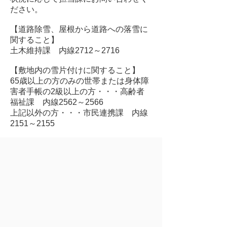
ださい。
【道路除雪、屋根から道路への落雪に
関すること】
土木維持課 内線2712～2716
【敷地内の雪片付けに関すること】
65歳以上の方のみの世帯または身体障
害者手帳の2級以上の方・・・高齢者
福祉課 内線2562～2566
上記以外の方・・・市民連携課 内線
2151～2155
【屋根の雪下ろしに関すること】
市民連携課 内線2151～2155
【空き家からの落雪に関すること】
防災安全課 内線2132～2137
©2015, Mutsu city. All Rights Reserved.